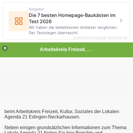
Ratgeber
Die 7 besten Homepage-Baukästen im
Test 2026
Wir haben die beliebtesten Anbieter verglichen.
Der Testsieger überrascht.
powered by homepage-baukasten.de
Arbeitskreis Freizeit, Kultur, Soziales der Lokalen Agenda 21 Edingen-Neckarhausen
rhaupt?
rhausen
beim Arbeitskreis Freizeit, Kultur, Soziales der Lokalen
tskalender
Agenda 21 Edingen-Neckarhausen.
ck & Musik
Neben einigen grundsätzlichen Informationen zum Thema
Lokale Agenda 21 finden Sie hier Berichte und